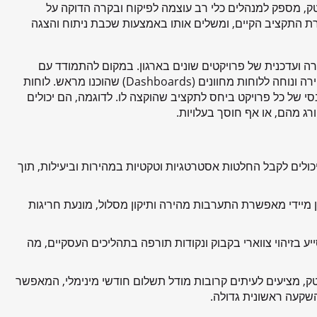
מידעטק, מספק למנהלים כלי רב עוצמה לפיקוח ובקרה הדוקה על
ת התקציב הקיים, ומשלים אותו באמצעות שכבת ניתוח והצגה
ורה ועדכנית של פרויקטים שונים בארגון. במקום להתמודד עם
דוחות מורכבים וטבלאות נתונים ארוכות, מנהלים מקבלים גישה מהירה ונוחה ללוחות מחוונים (Dashboards) שהוכנו מראש. לוחות
נסי של כל פרויקט ביחס לתקציב שהוקצה לו. לדוגמה, הם יכולים
ג מהם, או אף חוסך בעלויות.
יכולים לקבל החלטות אסטרטגיות וטקטיות במהירות וביעילות, תוך
ן מיידי מאפשרת התערבות מהירה ותיקון מסלול, מונעת חריגות
ע בזיהוי צווארי בקבוק ונקודות תורפה בתהליכים העסקיים, מה
טק, מציעים לעיתים קרובות מודל תשלום חודשי מינימלי, המאפשר