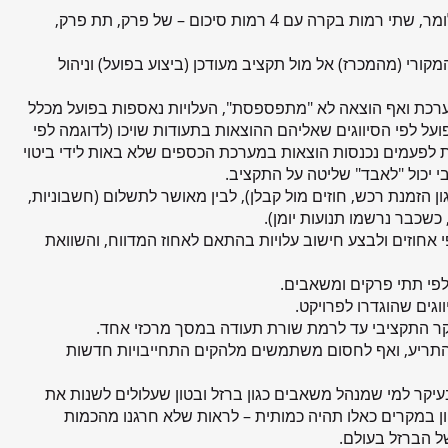
בקרה כספית וכמותית של תתי פרקים ומשאבים בפרויקט. כלומר, שתי רמות בקרה עם 4 רמות סיכום – של פרק, תת פרק,
קורי (מהמכרז) אל מול תקציב מעודכן (ביצוע בפועל) וניהול
תעודות עוברות במערכת ואף הוצאה לא "מתפספסת", העלויות נאספות בפועל מכלל
לפי הסיווגים שאליהם ההוצאות בתעודות שויכו (לדוגמה לפי
ות לפעמים נכנסות הוצאות במערכת הכספים שלא באות לידי ביטוי
י יכול "לאבד" שליטה על התקציב.
ון הזמנת רכש, חוזים מול קבלן), לבין מאושר לתשלום (חשבוניות,
שכבר נרשמו תנועות יומן).
וזים ולבצע חישוב עלויות בהתאם לאחוז המדווח, והשוואת
לפי תתי פרקים ומשאבים.
גים שהוגדרו לפרויקט.
 הבקר התקציבי עד לרמת שורת תעודה במסך מרכזי אחד.
להתריע, ואף לחסום משתמשים מלהקים התחייבויות חדשות
יקר למי שמנהל משאבים כגון ברזל ובטון שעלולים לשנות את
במקרים כאלו תהיה כמותית – לראות שלא חרגנו מהכמות
ל הברזל בעולם.