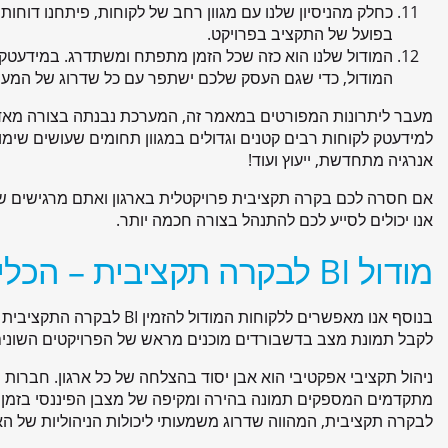
כחלק מהניסיון שלנו עם מגוון רחב של לקוחות, פיתחנו דוחו
בפועל של התקציב בפרויקט.
המודול שלנו הוא כזה שכל הזמן מתפתח ומשתדרג. במידעטק
המודול, כדי שגם העסק שלכם ישתפר עם כל שדרוג של המער
מעבר ליתרונות המפורטים במאמר זה, המערכת נבנתה בצורה מאד ג
למידעטק לקוחות רבים קטנים וגדולים במגוון תחומים שעושים שימוש 
אנרגיה מתחדשת, ייעוץ ועוד!
אם חסרה לכם בקרה תקציבית פרויקטלית בארגון ואתם מרגישים ש
אנו יכולים לסייע לכם להתנהל בצורה חכמה יותר.
מודול BI לבקרה תקציבית – הכלי המומלץ לניהול פיננסי חכם
בנוסף אנו מאפשרים ללקוחות ה
לקבל תמונת מצב בדשבורדים מוכנים מראש של הפרויקטים השונים
ניהול תקציבי אפקטיבי הוא אבן יסוד בהצלחה של כל ארגון. חברות
לבקרה תקציבית, המהווה שדרוג משמעותי ליכולות הניהוליות של האר