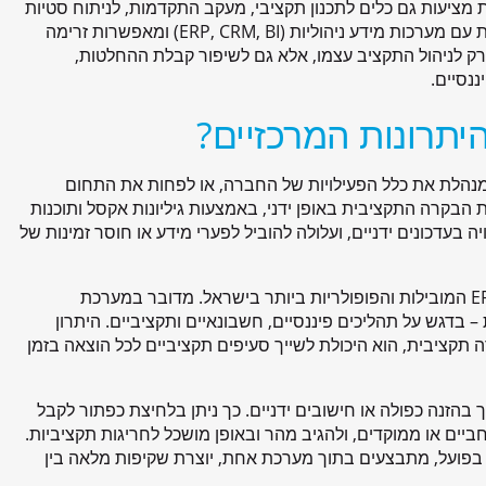
 מציעות גם כלים לתכנון תקציבי, מעקב התקדמות, לניתוח סטיות
ולהפקת דוחות מותאמים אישית. תוכנות אלו משתלבות פעמים רבות עם מערכות מידע ניהוליות (ERP, CRM, BI) ומאפשרות זרימה
 רק לניהול התקציב עצמו, אלא גם לשיפור קבלת ההחלטות,
נסיים.
יתרונות המרכזיים?
מנהלת את כלל הפעילויות של החברה, או לפחות את התחום
 הבקרה התקציבית באופן ידני, באמצעות גיליונות אקסל ותוכנות
ה בעדכונים ידניים, ועלולה להוביל לפערי מידע או חוסר זמינות של
אנחנו במידעטק מיישמים את תוכנת פריוריטי, אחת ממערכות ה־ERP המובילות והפופולריות ביותר בישראל. מדובר במערכת
 בדגש על תהליכים פיננסיים, חשבונאיים ותקציביים. היתרון
תקציבית, הוא היכולת לשייך סעיפים תקציביים לכל הוצאה בזמן
 בהזנה כפולה או חישובים ידניים. כך ניתן בלחיצת כפתור לקבל
יים או ממוקדים, ולהגיב מהר ובאופן מושכל לחריגות תקציביות.
בפועל, מתבצעים בתוך מערכת אחת, יוצרת שקיפות מלאה בין