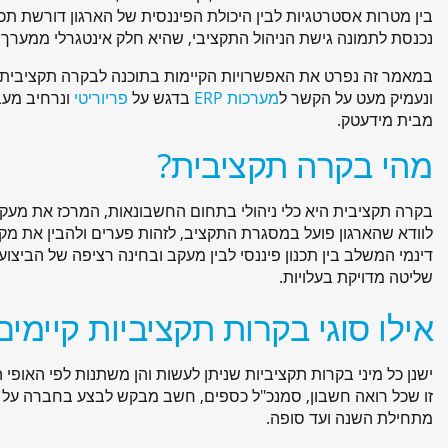
בין מטרות אסטרטגיות לבין היכולת הפיננסית של הארגון דורשת תכנון
נכנסת לתמונה גישת הניהול התקציבי, שהיא חלק אינטגרלי ממערך
במאמר זה נפרט את האפשרויות הקיימות בתוכנה לבקרה תקציבית, מ
ונעמיק מעט על הקשר ל
מערכות ERP
בדגש על
פריוריטי
ונרחיב מעב
מבית מידעטק.
מהי בקרה תקציבית?
בקרה תקציבית היא כלי ניהולי בתחום החשבונאות, המרכז את מעק
לוודא שהארגון פועל במסגרת התקציב, לזהות פערים ולהבין את מקו
דינמי המשלב בין תכנון פיננסי לבין מעקב ובחינה רציפה של הביצועים
שליטה מדויקת בעלויות.
אילו סוגי בקרות תקציביות קיימים
ישנן כל מיני בקרות תקציביות שניתן לעשות והן משתנות לפי האופ
זו שכל רואה חשבון, סמנכ"ל כספים, חשב מבקש לבצע בחברה על 
מתחילת השנה ועד סופה.