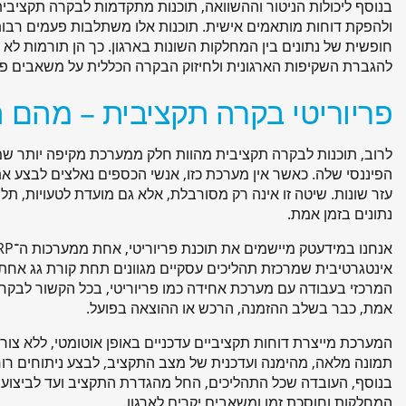
בנוסף ליכולות הניטור וההשוואה, תוכנות מתקדמות לבקרה תקציבית
חופשית של נתונים בין המחלקות השונות בארגון. כך הן תורמות לא
להגברת השקיפות הארגונית ולחיזוק הבקרה הכללית על משאבים פינ
פריוריטי בקרה תקציבית – מהם ה
לרוב, תוכנות לבקרה תקציבית מהוות חלק ממערכת מקיפה יותר ש
הפיננסי שלה. כאשר אין מערכת כזו, אנשי הכספים נאלצים לבצע את
עזר שונות. שיטה זו אינה רק מסורבלת, אלא גם מועדת לטעויות, תלוי
נתונים בזמן אמת.
אינטגרטיבית שמרכזת תהליכים עסקיים מגוונים תחת קורת גג אחת –
המרכזי בעבודה עם מערכת אחידה כמו פריוריטי, בכל הקשור לבקרה 
אמת, כבר בשלב ההזמנה, הרכש או ההוצאה בפועל.
המערכת מייצרת דוחות תקציביים עדכניים באופן אוטומטי, ללא צורך
תמונה מלאה, מהימנה ועדכנית של מצב התקציב, לבצע ניתוחים רוחב
בנוסף, העובדה שכל התהליכים, החל מהגדרת התקציב ועד לביצוע 
המחלקות וחוסכת זמן ומשאבים יקרים לארגון.