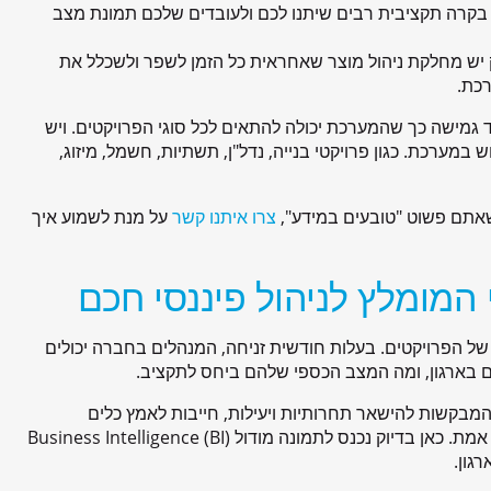
ת בקרה תקציבית רבים שיתנו לכם ולעובדים שלכם תמונת מצב
 יש מחלקת ניהול מוצר שאחראית כל הזמן לשפר ולשכלל את
כת.
מישה כך שהמערכת יכולה להתאים לכל סוגי הפרויקטים. ויש
במערכת. כגון פרויקטי בנייה, נדל"ן, תשתיות, חשמל, מיזוג,
אתם פשוט "טובעים במידע",
צרו איתנו קשר
על מנת לשמוע איך
מודול להזמין BI לבקרה התקציבית של הפרויקטים. בעלות חודשית זניחה, המנהלים בחברה יכולים
 בארגון, ומה המצב הכספי שלהם ביחס לתקציב.
 המבקשות להישאר תחרותיות ויעילות, חייבות לאמץ כלים
מתקדמים המספקים תמונה בהירה ומקיפה של מצבן הפיננסי בזמן אמת. כאן בדיוק נכנס לתמונה מודול Business Intelligence (BI)
גון.