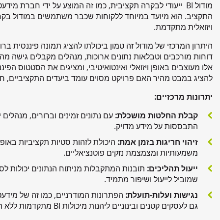
מודול BI ייעודי לבקרה תקציבית, כמו זה המוצע על ידי חברת 
התקציב. הוא מיועד במיוחד ללקוחות שכבר משתמשים במודול בקר
ויזואלית מתקדמת.
היתרון המרכזי של מודול זה טמון ביכולתו להציג תמונה פיננסית בר
אלו מעוצבים באופן ויזואלי ואינטואיטיבי, ומציגים את הסטטוס הפינ
להציג במבט מהיר האם פרויקט מסוים עומד ביעדים התקציביים, חור
יתרונות מרכזיים
:
קבלת החלטות מושכלת:
עם נתונים זמינים וברורים, מנהלים 
התבססות על מידע מדויק.
זיהוי חריגות בזמן אמת:
היכולת לזהות סטיות תקציביות באופ
משמעותיות ומצמצמת נזקים פוטנציאליים.
ייעול תהליכים:
תובנות המתקבלות מניתוח הנתונים יכולות לסיי
שמוביל לייעול ושיפור מתמיד.
נגישות ועלות-תועלת:
הפתרונות המודרניים, כמו זה של מידע
גם לעסקים קטנים ובינוניים ליהנות מיכולות BI מתקדמות ללא השקעה ראשונית גדולה.