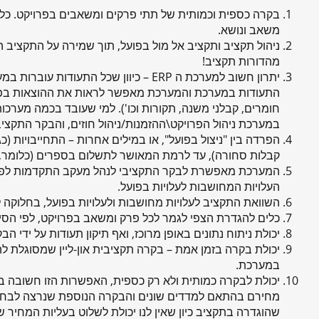
משאב ונושא.
ניהול תקציב ותקציב אל מול בפועל, תוך שמירה על התקציב המ
מהדורות תקציב!
יתרון חשוב למערכת ה ERP – כיוון שכל ה
התעודות במערכת והמערכת מאפשר לראות את ההוצאות בפועל 
חומרים, קבלני משנה, תקורות וכו'). למי שעובד בכמה מערכ
במערכת ניהול הפרויקט\ההזמנות/ניהול חוזים, והבקר התקציב
הפרדה בין "ניצול בפועל", או במילים אחרות – התחייבויות (כג
קבלות סחורה), עד לרמת המאושר לתשלום בספרים (כלומר, כ
המערכת מאפשרת לבקר התקציבי לנהל מעקב התקדמות לפי אח
העלויות המחושבות לעלויות בפועל.
השוואת התקציב לעלויות מחושבות ולעלויות בפועל, בחלוקה 
כלים להגדרת הצפי לגמר לכל פרק ומשאב בפרויקט, לפי הסיוו
יכולת ניתוח נתונים באופן מרוכז, ואף תיקון תעודות על ידי
יכולת בקרה בזמן אמת – בקרה תקציבית און-ליין שמסוגלת 
במערכת.
יכולת לבקרה כמותית ולא רק כספית, האפשרות הזו חשובה בע
מחירם בהתאם למדדים שונים והבקרה הנוספת שנרצה לבחון 
שהוגדרה בתקציב כיון שאין לנו יכולת לשלוט בעליות המחיר ש