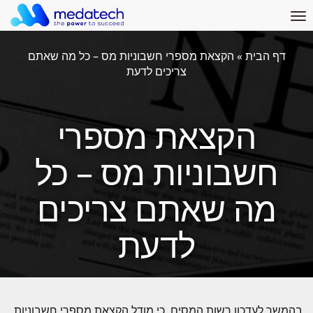
TOGGL
NAVIGATIO
דרושים
דף הבית
»
הקצאת מספרי חשבוניות מס – כל מה שאתם
החברה
צריכים לדעת
אודות
מידעטק מערכות
הקצאת מספרי
הנהלה
פריוריטי
חשבוניות מס – כל
פריוריטי זום
מה שאתם צריכים
פריוריטי מסחרית
פריוריטי תעשייתית
לדעת
מוצרים
מודולים מפיתוח מ
פתרונות ליזמות, בנ
בהמשך לעדכון רשות המסים, כי מודל הקצאת מספרי חשבוניות