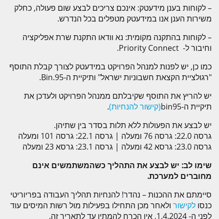
לקוחות
– לקוחות בענן מידעטק: אינכם צריכים לבצע שום פעולה, כחלק
סיפורי לקוח
משירות הענן אנו במידעטק מטפלים בכל הנדרש.
חדשות ואירועים
– לקוחות בהתקנה מקומית: נא וודאו התקנת שרת אפליקציה
וחיבור ל- Priority Connect.
חדשות
כמו כן, יש לפנות למנהל הפרויקט במידעטק לצורך קבלת התוסף
אירועים
"רגולציית הקצאת חשבוניות ישראל" ותיקיית ה-Bin.95.
צור קשר
יש להריץ את התוסף שקיבלתם ממנהל הפרויקט ולעדכן את
תמיכה
תיקיית ה-bin95
(קישור להנחיות)
.
הצטרפו לניוזלטר
יש לבצע את הפעולות ללא תלות בסדר בין שתיהן.
ENGLISH
גרסה 22.0: גרסה 76 ומעלה | גרסה 22.1: גרסה 101 ומעלה
גרסה 23.0: גרסא 42 ומעלה | גרסה 23.1: גרסא 23 ומעלה
שימו לב: יש לבצע את התהליך כשהמשתמשים אינם
מחוברים למערכת
.
סיימתם את ההכנות – נהדר! להנחיות תהליך העבודה בפריוריטי
כנסו
לקישור
ולאחר מכן התחילו בפעילות מול רשות המיסים עוד
לפני ה- 1.4.2024, אין הכרח להמתין עד לתאריך זה.