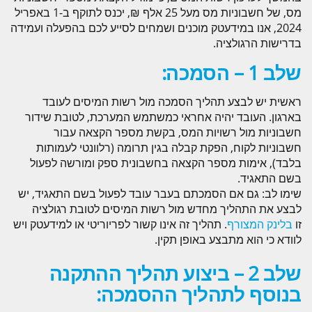
אתרים / אפליקציות b
מס, של חשבוניות מס מעל 25 אלף ₪, יכנס לתוקף ב-1 באפריל
מודולי BI במידעטק
2024, אנו במידעטק מוכנים ושמחים לסייע לכם בהפעלה ועמידה
פריוריטי בענן
בדרישות הרגולציה.
מערכת סריקת מס
שלב 1 – הסמכה:
מאמרים
ראשית יש לבצע תהליך הסמכה מול רשות המיסים לעובד
מאמרים אחרונים
בארגון. העובד יהיה אחראי כמשתמש המערכת, לטובת שידור
חשבוניות מול רשויות המס, בקשת מספר הקצאה עבור
יישום והטמעה
חשבוניות לקוח, הפקת קבלה בגין תרומה (רלוונטי לעמותות
תמיכה – HELP DESK
בלבד), אימות מספר הקצאה בחשבונית ספק ומורשה לפעול
בשם התאגיד.
יישום והטמעה
שימו לב: גם אם הסמכתם בעבר עובד לפעול בשם התאגיד, יש
תשתיות
לבצע את התהליך מחדש מול רשות המיסים לטובת רגולציה
זו
בלינק המצורף
. תהליך זה אינו קשור לפריוריטי או למידעטק ויש
פריוריטי בענן
לוודא כי הוא מתבצע באופן תקין.
קורסי Priority במידעטק
סרטוני הדרכה
שלב 2 – ביצוע תהליך ההתקנה
בנוסף לתהליך ההסמכה:
לקוחות