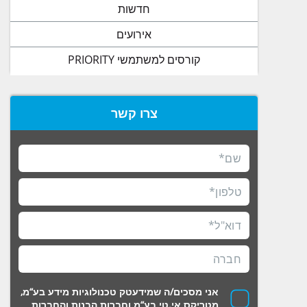
חדשות
אירועים
קורסים למשתמשי PRIORITY
צרו קשר
אני מסכים/ה שמידעטק טכנולוגיות מידע בע“מ,
מטריקס אי.טי בע“מ וחברות הבנות והחברות