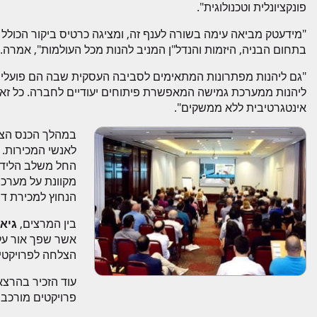
פונקציונלית וטכנולוגית".
בתחום הבניה, היזמות והנדל"ן המניב להנות מכל העולמות", אמרה.
ליהנות ממערכת גמישה המאפשרת פיתוחים יעודיים לחברה. כל ז
אינטגרטיבית ללא ממשקים".
לאנשי המכירות.
החל משלב הליד ו
הנחוץ למכירת די
בין המרצים,
גיא 
הצלחה לפרויקטים של Priority בארץ, נתון חריג לפרו
עוד הזכיר בהרצא
פרויקטים מורכבים 