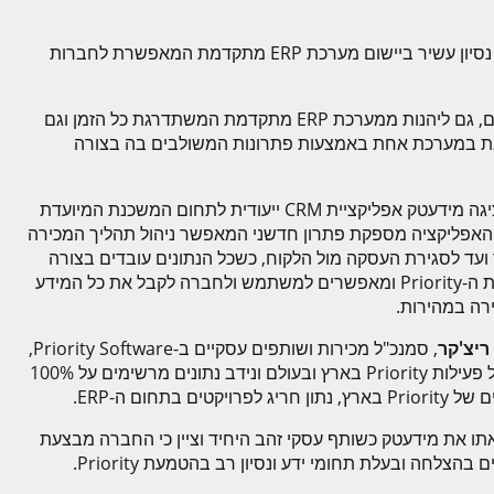
"מידעטק מביאה עימה בשורה לענף זה, ומציגה כרטיס ביקור הכולל נסיון עשיר ביישום מערכת ERP מתקדמת המאפשרת לחברות
"גם ליהנות מפתרונות המתאימים לסביבה העסקית שבה הם פועלים, גם ליהנות ממערכת ERP מתקדמת המשתדרגת כל הזמן וגם
את במערכת אחת באמצעות פתרונות המשולבים בה בצורה
במהלך הכנס הציגה מידעטק אפליקציית CRM ייעודית לתחום המשכנת המיועדת
 האפליקציה מספקת פתרון חדשני המאפשר ניהול תהליך המכירה
עד לסגירת העסקה מול הלקוח, כשכל הנתונים עובדים בצורה
מקוונת על מערכת ה-Priority ומאפשרים למשתמש ולחברה לקבל את כל המידע
רה במהירות.
ריצ'קר
, סמנכ"ל מכירות ושותפים עסקיים ב-Priority Software,
אשר שפך אור על פעילות Priority בארץ ובעולם ונידב נתונים מרשימים על 100%
יקטים בתחום ה-ERP.
תו את מידעטק כשותף עסקי זהב היחיד וציין כי החברה מבצעת
בהצלחה ובעלת תחומי ידע ונסיון רב בהטמעת Priority.