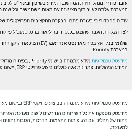
עובד כדורי
, מנהל יחידת המחשוב והמידע ב
שיכון ובינוי
"סולל בונה
המערכת עלתה לאויר תוך חצי שנה עם מאות משתמשים וכל שנה מ
עוד סיפר כדורי כי בעזרת פתרון הבקרה התקציבית הפרויקטלית ש
לצד הצלחות העבר שהוצגו בכנס, דיבר
ליאור ברט
, סמנכ"ל פיתוח Priority Software על חדשנות ו-Road Map במערכ
שלומי בני
, יועץ בכיר מ
ארנסט אנד יאנג
במערכת Priority.
מידעטק טכנולוגיות
המידע הניהוליות. פתרונות אלה כוללים ביצוע פרויקטי ERP, יישום פורטלים עסקיים, פיתוח אתרי מסחר נלווים ועוד.
מידעטק טכנולוגיות מידע מתמחה בביצוע פרויקטי ERP ובישום מערכת ה- Priority ERP.
מידעטק מספקת את כל השירותים הנדרשים לישום מערכת הפריוריטי
ניתוח של תהליכי עבודה, פיתוח התאמות, הדרכות, הסבות נתונים ו
למערכת.