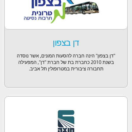
אתרים / אפליקציות b
מודולי BI במידעטק
פריוריטי בענן
מערכת סריקת מס
מאמרים
דן בצפון
מאמרים אחרונים
"דן בצפון" הינה חברה להסעות המונים, אשר נוסדה
יישום והטמעה
בשנת 2010 כחברת בת של חברת "דן", המפעילה
תחבורה ציבורית במטרופולין תל אביב.
תמיכה – HELP DESK
יישום והטמעה
תשתיות
פריוריטי בענן
קורסי Priority במידעטק
סרטוני הדרכה
לקוחות